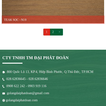
TEAK SỌC - N19
1
2
>
CTY TNHH TM ĐẠI PHÁT ĐOÀN
800 Quốc Lộ 13, KP.4, Hiệp Bình Phước, Q.Thủ Đức, TP.HCM
028.62836645 - 028.62836646
0908 622 242 - 0903 919 116
golangdaiphatdoan@gmail.com
golangdaiphatdoan.com