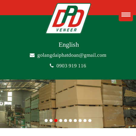
English
golangdaiphatdoan@gmail.com
0903 919 116
1
2
3
4
5
6
7
8
9
10