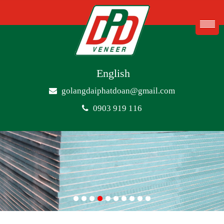
English
golangdaiphatdoan@gmail.com
0903 919 116
1
2
3
4
5
6
7
8
9
10