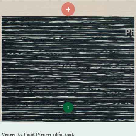
1
Veneer kỹ thuât (Veneer nhân tạo)
: