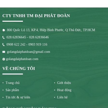
CTY TNHH TM ĐẠI PHÁT ĐOÀN
800 Quốc Lộ 13, KP.4, Hiệp Bình Phước, Q.Thủ Đức, TP.HCM
028.62836645 - 028.62836646
0908 622 242 - 0903 919 116
golangdaiphatdoan@gmail.com
golangdaiphatdoan.com
VỀ CHÚNG TÔI
• Trang chủ
• Giới thiệu
• Sản phẩm
• Hoạt động
• Tin tức & sự kiện
• Liên hệ