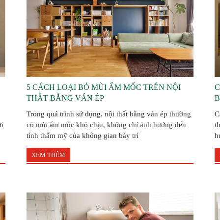
5 CÁCH LOẠI BỎ MÙI ẨM MỐC TRÊN NỘI
C
THẤT BẰNG VÁN ÉP
B
Trong quá trình sử dụng, nội thất bằng ván ép thường
C
ởi
có mùi ẩm mốc khó chịu, không chỉ ảnh hưởng đến
t
tính thẩm mỹ của không gian bày trí
h
XEM THÊM