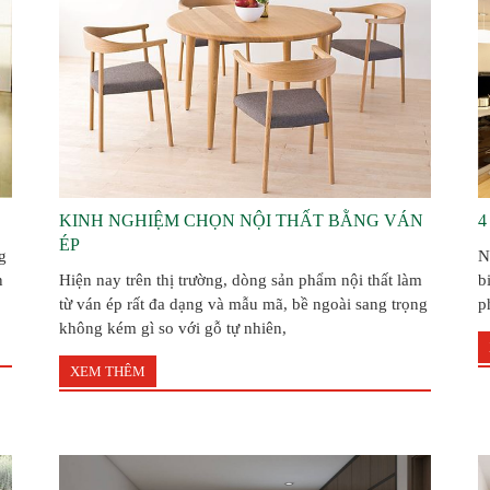
KINH NGHIỆM CHỌN NỘI THẤT BẰNG VÁN
4
ÉP
g
N
n
Hiện nay trên thị trường, dòng sản phẩm nội thất làm
b
từ ván ép rất đa dạng và mẫu mã, bề ngoài sang trọng
p
không kém gì so với gỗ tự nhiên,
XEM THÊM