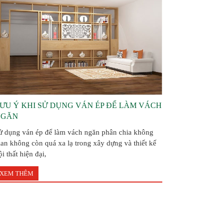
ƯU Ý KHI SỬ DỤNG VÁN ÉP ĐỂ LÀM VÁCH
NGĂN
ử dụng ván ép để làm vách ngăn phân chia không
ian không còn quá xa lạ trong xây dựng và thiết kế
ội thất hiện đại,
XEM THÊM