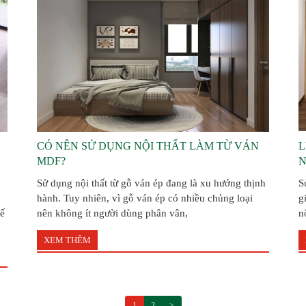
CÓ NÊN SỬ DỤNG NỘI THẤT LÀM TỪ VÁN
L
MDF?
Sử dụng nội thất từ gỗ ván ép đang là xu hướng thịnh
S
hành. Tuy nhiên, vì gỗ ván ép có nhiều chủng loại
g
kế
nên không ít người dùng phân vân,
n
XEM THÊM
1
2
>