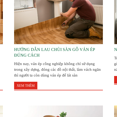
HƯỚNG DẪN LAU CHÙI SÀN GỖ VÁN ÉP
N
ĐÚNG CÁCH
T
Hiện nay, ván ép công nghiệp không chỉ sử dụng
g
trong xây dựng, đóng các đồ nội thất, làm vách ngăn
n
thì người ta còn dùng ván ép để lát sàn
XEM THÊM