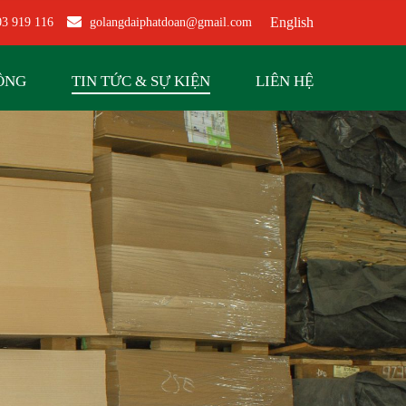
English
3 919 116
golangdaiphatdoan@gmail.com
ỘNG
TIN TỨC & SỰ KIỆN
LIÊN HỆ