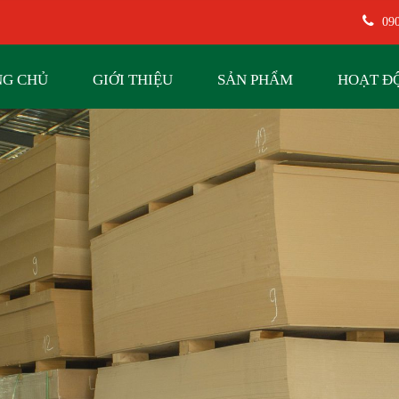
090
NG CHỦ
GIỚI THIỆU
SẢN PHẨM
HOẠT Đ