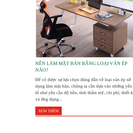
NÊN LÀM MẶT BÀN BẰNG LOẠI VÁN ÉP
NÀO?
Để có được sự lựa chọn đúng đắn về loại ván ép sử
dụng làm mặt bàn, chúng ta cần dựa vào những yếu
tố như yêu cầu độ bền, tính thẩm mỹ, chi phí, thiết 
và ứng dụng...
XEM THÊM