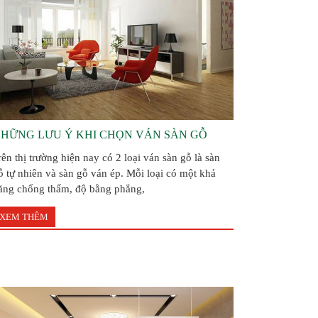
HỮNG LƯU Ý KHI CHỌN VÁN SÀN GỖ
rên thị trường hiện nay có 2 loại ván sàn gỗ là sàn
ỗ tự nhiên và sàn gỗ ván ép. Mỗi loại có một khả
ăng chống thấm, độ bằng phẳng,
XEM THÊM