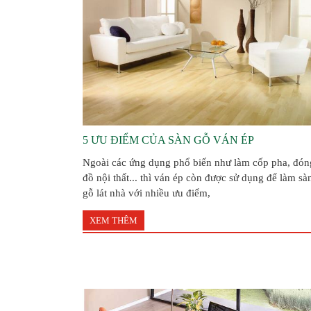
5 ƯU ĐIỂM CỦA SÀN GỖ VÁN ÉP
Ngoài các ứng dụng phổ biến như làm cốp pha, đón
đồ nội thất... thì ván ép còn được sử dụng để làm sà
gỗ lát nhà với nhiều ưu điểm,
XEM THÊM